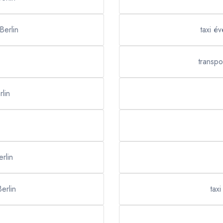
Berlin
taxi év
transpo
rlin
rlin
erlin
tax