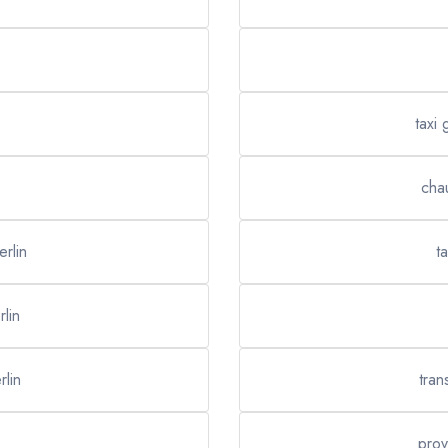
taxi 
chau
erlin
t
rlin
rlin
tran
prov