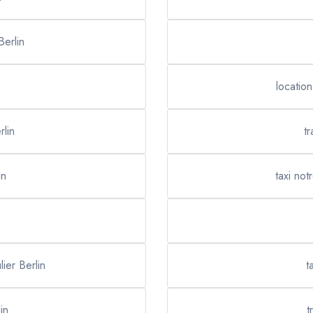
Berlin
locatio
rlin
tr
in
taxi not
n
lier Berlin
t
in
t