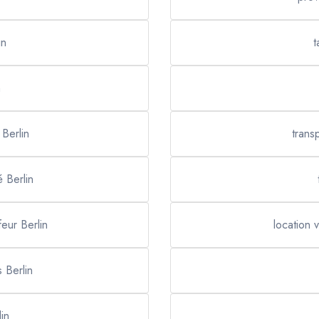
in
t
n
Berlin
trans
é Berlin
eur Berlin
location 
s Berlin
in