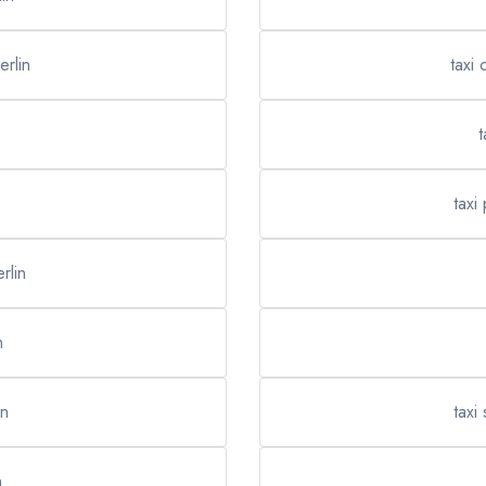
erlin
taxi 
t
taxi
rlin
n
in
taxi
n