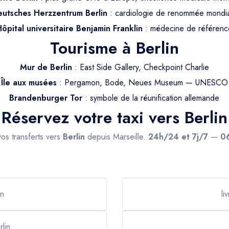
utsches Herzzentrum Berlin
: cardiologie de renommée mondi
ôpital universitaire Benjamin Franklin
: médecine de référenc
Tourisme à Berlin
Mur de Berlin
: East Side Gallery, Checkpoint Charlie
Île aux musées
: Pergamon, Bode, Neues Museum — UNESCO
Brandenburger Tor
: symbole de la réunification allemande
Réservez votre taxi vers Berlin
vos transferts vers
Berlin
depuis Marseille.
24h/24 et 7j/7
—
0
in
li
rlin