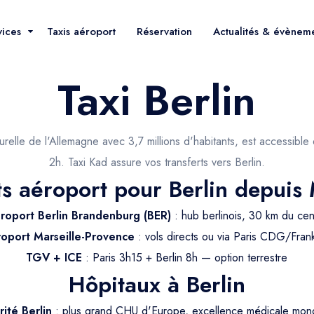
vices
Taxis aéroport
Réservation
Actualités & évènem
Taxi Berlin
turelle de l'Allemagne avec 3,7 millions d'habitants, est accessible
2h. Taxi Kad assure vos transferts vers Berlin.
ts aéroport pour Berlin depuis 
roport Berlin Brandenburg (BER)
: hub berlinois, 30 km du cen
oport Marseille-Provence
: vols directs ou via Paris CDG/Frank
TGV + ICE
: Paris 3h15 + Berlin 8h — option terrestre
Hôpitaux à Berlin
rité Berlin
: plus grand CHU d'Europe, excellence médicale mon