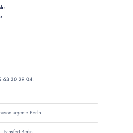
ale
e
6 63 30 29 04
.
vraison urgente Berlin
transfert Berlin