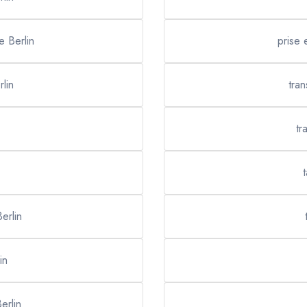
e Berlin
prise 
rlin
tran
tr
t
erlin
in
erlin