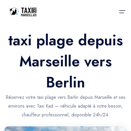
taxi plage depuis
Accueil
Marseille vers
Nos services
Nos services
Taxis aéroport
Taxis Aéroport
Berlin
Trajet Gare SNCF
Réservation
Trajet Port croisière
Réservez votre taxi plage vers Berlin depuis Marseille et ses
Actualités & évènements
environs avec Taxi Kad — véhicule adapté à votre besoin,
Trajet Séminaire
Contactez-nous
chauffeur professionnel, disponible 24h/24.
Trajet Santé