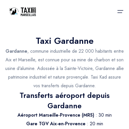
Taxi Gardanne
Accueil
Gardanne
, commune industrielle de 22 000 habitants entre
Nos services
Nos services
Aix et Marseille, est connue pour sa mine de charbon et son
usine d'alumine. Adossée à la Sainte-Victoire, Gardanne allie
Taxis aéroport
Taxis Aéroport
patrimoine industriel et nature provençale. Taxi Kad assure
Trajet Gare SNCF
Réservation
vos transferts depuis Gardanne.
Transferts aéroport depuis
Trajet Port croisière
Actualités & évènements
Gardanne
Trajet Séminaire
Contactez-nous
Aéroport Marseille-Provence (MRS)
: 30 min
Trajet Santé
Gare TGV Aix-en-Provence
: 20 min