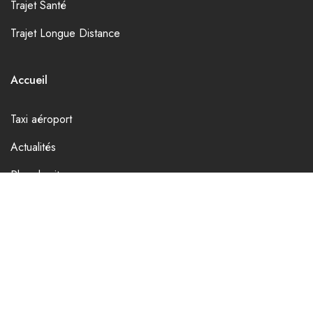
Trajet Santé
Trajet Longue Distance
Accueil
Taxi aéroport
Actualités
Plan du site
Réservation
Contactez-nous
© Copyright 2026 TaxiKad. Réalisation
Prosite
.