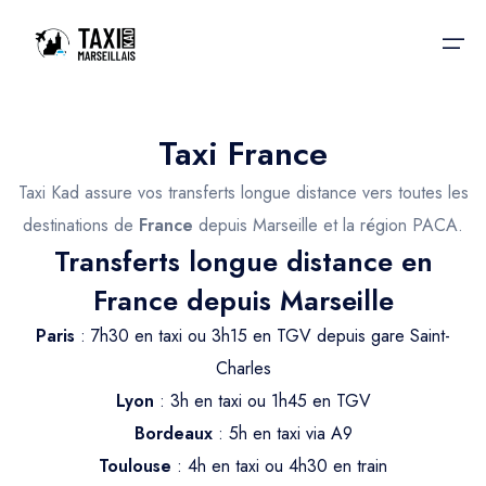
Taxi France
Accueil
Taxi Kad assure vos transferts longue distance vers toutes les
Nos services
Nos services
destinations de
France
depuis Marseille et la région PACA.
Transferts longue distance en
Taxis aéroport
Taxis Aéroport
France depuis Marseille
Trajet Gare SNCF
Réservation
Paris
: 7h30 en taxi ou 3h15 en TGV depuis gare Saint-
Trajet Port croisière
Charles
Actualités & évènements
Trajet Séminaire
Lyon
: 3h en taxi ou 1h45 en TGV
Contactez-nous
Bordeaux
: 5h en taxi via A9
Trajet Santé
Toulouse
: 4h en taxi ou 4h30 en train