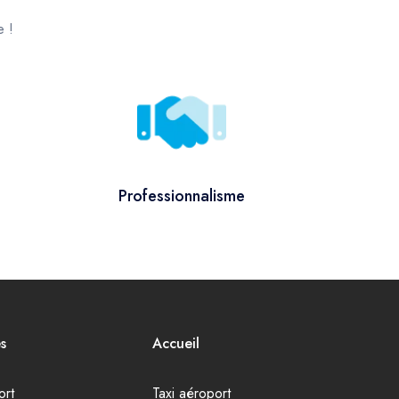
e !
Professionnalisme
s
Accueil
ort
Taxi aéroport