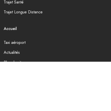
Trajet Santé
Trajet Longue Distance
Accueil
Taxi aéroport
Actualités
Plan du site
Réservation
Contactez-nous
© Copyright 2026 TaxiKad. Réalisation
Prosite
.