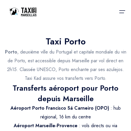
Taxi Porto
Accueil
Porto
, deuxième ville du Portugal et capitale mondiale du vin
Nos services
Nos services
de Porto, est accessible depuis Marseille par vol direct en
2h15. Classée UNESCO, Porto enchante par ses azulejos.
Taxis aéroport
Taxis Aéroport
Taxi Kad assure vos transferts vers Porto.
Trajet Gare SNCF
Réservation
Transferts aéroport pour Porto
Trajet Port croisière
depuis Marseille
Actualités & évènements
Trajet Séminaire
Aéroport Porto Francisco Sá Carneiro (OPO)
: hub
Contactez-nous
régional, 16 km du centre
Trajet Santé
Aéroport Marseille-Provence
: vols directs ou via