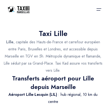
Taxi Lille
Accueil
Lille
, capitale des Hauts-de-France et carrefour européen
Nos services
Nos services
entre Paris, Bruxelles et Londres, est accessible depuis
Marseille en TGV en 5h. Métropole dynamique et flamande,
Taxis aéroport
Taxis Aéroport
Lille séduit par sa Grand-Place. Taxi Kad assure vos transferts
Trajet Gare SNCF
Réservation
vers Lille.
Transferts aéroport pour Lille
Trajet Port croisière
Actualités & évènements
depuis Marseille
Trajet Séminaire
Contactez-nous
Aéroport Lille-Lesquin (LIL)
: hub régional, 10 km du
Trajet Santé
centre