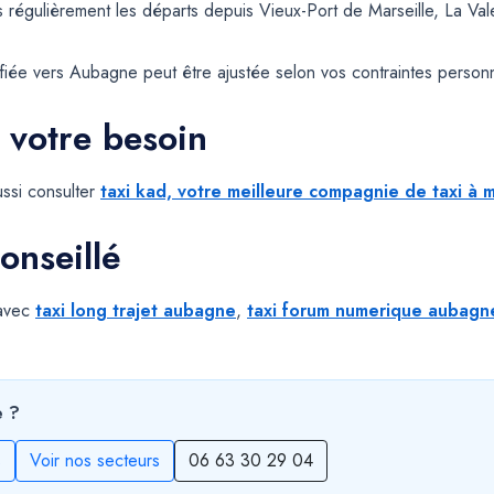
 régulièrement les départs depuis Vieux-Port de Marseille, La Va
iée vers Aubagne peut être ajustée selon vos contraintes personnel
 votre besoin
ssi consulter
taxi kad, votre meilleure compagnie de taxi à m
onseillé
 avec
taxi long trajet aubagne
,
taxi forum numerique aubagn
e ?
s
Voir nos secteurs
06 63 30 29 04