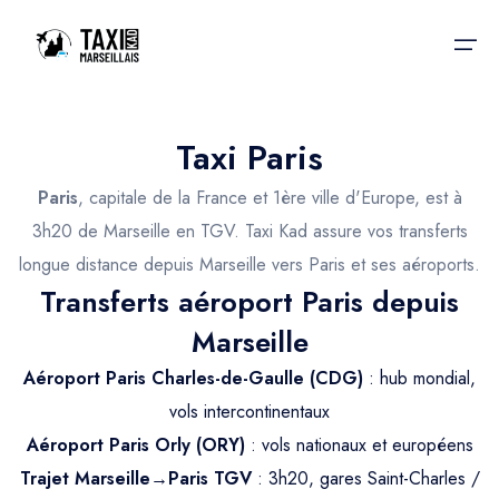
Taxi Paris
Accueil
Paris
, capitale de la France et 1ère ville d'Europe, est à
Nos services
Nos services
3h20 de Marseille en TGV. Taxi Kad assure vos transferts
longue distance depuis Marseille vers Paris et ses aéroports.
Taxis aéroport
Taxis Aéroport
Transferts aéroport Paris depuis
Trajet Gare SNCF
Réservation
Marseille
Trajet Port croisière
Aéroport Paris Charles-de-Gaulle (CDG)
: hub mondial,
Actualités & évènements
Trajet Séminaire
vols intercontinentaux
Contactez-nous
Aéroport Paris Orly (ORY)
: vols nationaux et européens
Trajet Santé
Trajet Marseille→Paris TGV
: 3h20, gares Saint-Charles /