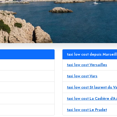
taxi low cost depuis Marseil
taxi low cost Versailles
taxi low cost Vars
taxi low cost St laurent du V
taxi low cost La Cadière d'A
taxi low cost Le Pradet