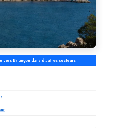
le vers Briançon dans d'autres secteurs
ar
zur