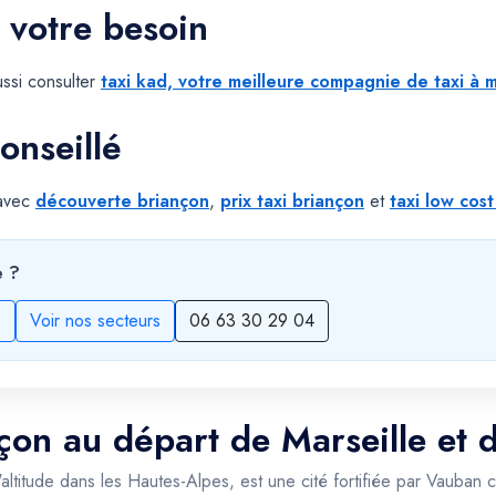
 votre besoin
ssi consulter
taxi kad, votre meilleure compagnie de taxi à m
onseillé
 avec
découverte briançon
,
prix taxi briançon
et
taxi low cost
e ?
s
Voir nos secteurs
06 63 30 29 04
nçon au départ de Marseille et 
d'altitude dans les Hautes-Alpes, est une cité fortifiée par Vaub