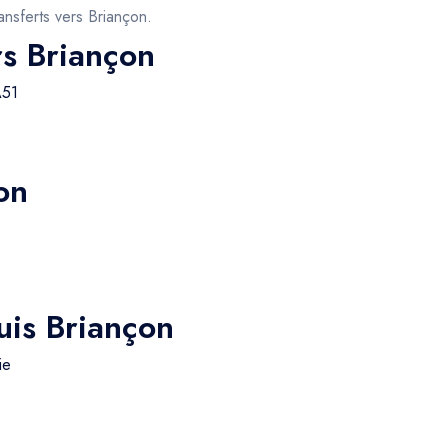
ansferts vers Briançon.
rs Briançon
A51
on
uis Briançon
ie