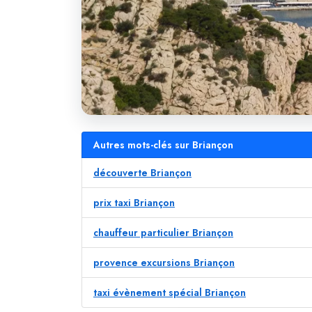
Autres mots-clés sur Briançon
découverte Briançon
prix taxi Briançon
chauffeur particulier Briançon
provence excursions Briançon
taxi évènement spécial Briançon