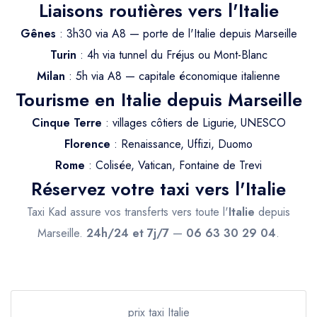
Trajet Longue Distance
Liaisons routières vers l'Italie
Gênes
: 3h30 via A8 — porte de l'Italie depuis Marseille
Turin
: 4h via tunnel du Fréjus ou Mont-Blanc
Milan
: 5h via A8 — capitale économique italienne
Tourisme en Italie depuis Marseille
Cinque Terre
: villages côtiers de Ligurie, UNESCO
Florence
: Renaissance, Uffizi, Duomo
Rome
: Colisée, Vatican, Fontaine de Trevi
Réservez votre taxi vers l'Italie
Taxi Kad assure vos transferts vers toute l'
Italie
depuis
Marseille.
24h/24 et 7j/7
—
06 63 30 29 04
.
prix taxi Italie