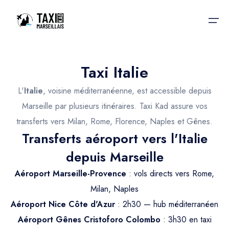
Taxi Italie
Accueil
L'
Italie
, voisine méditerranéenne, est accessible depuis
Nos services
Nos services
Marseille par plusieurs itinéraires. Taxi Kad assure vos
transferts vers Milan, Rome, Florence, Naples et Gênes.
Taxis aéroport
Taxis Aéroport
Transferts aéroport vers l'Italie
Trajet Gare SNCF
Réservation
depuis Marseille
Trajet Port croisière
Aéroport Marseille-Provence
: vols directs vers Rome,
Actualités & évènements
Trajet Séminaire
Milan, Naples
Contactez-nous
Aéroport Nice Côte d'Azur
: 2h30 — hub méditerranéen
Trajet Santé
Aéroport Gênes Cristoforo Colombo
: 3h30 en taxi