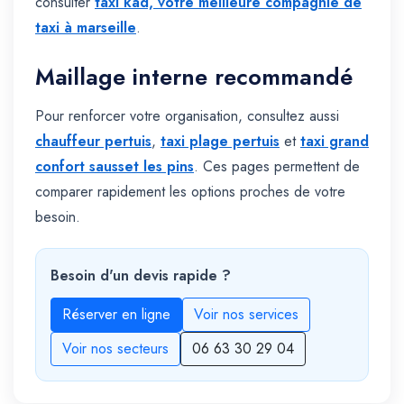
consulter
taxi kad, votre meilleure compagnie de
taxi à marseille
.
Maillage interne recommandé
Pour renforcer votre organisation, consultez aussi
chauffeur pertuis
,
taxi plage pertuis
et
taxi grand
confort sausset les pins
. Ces pages permettent de
comparer rapidement les options proches de votre
besoin.
Besoin d'un devis rapide ?
Réserver en ligne
Voir nos services
Voir nos secteurs
06 63 30 29 04