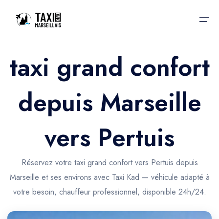
taxi grand confort
Accueil
depuis Marseille
Nos services
Nos services
Taxis aéroport
Taxis Aéroport
vers Pertuis
Trajet Gare SNCF
Réservation
Trajet Port croisière
Réservez votre taxi grand confort vers Pertuis depuis
Actualités & évènements
Marseille et ses environs avec Taxi Kad — véhicule adapté à
Trajet Séminaire
Contactez-nous
votre besoin, chauffeur professionnel, disponible 24h/24.
Trajet Santé