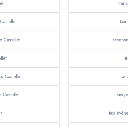
et
trans
Castellet
taxi
e Castellet
réserva
llet
t
e Castellet
tran
e Castellet
taxi p
t
taxi évène