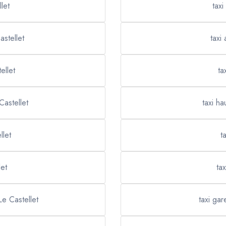
let
taxi
astellet
taxi 
ellet
ta
Castellet
taxi h
llet
t
et
ta
Le Castellet
taxi gar