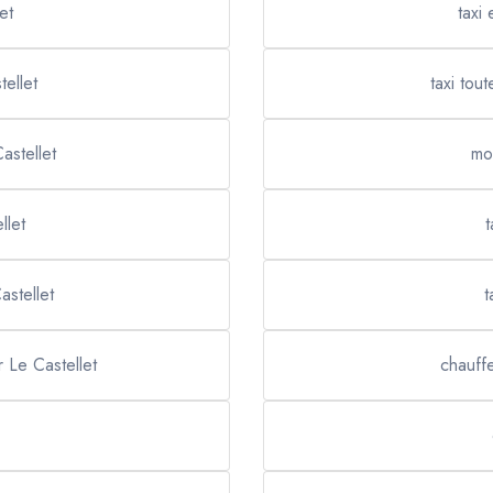
et
taxi 
ellet
taxi tou
astellet
mo
llet
t
astellet
t
 Le Castellet
chauffe