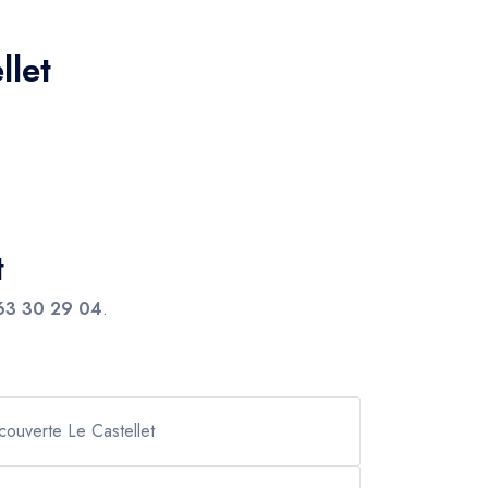
llet
t
63 30 29 04
.
couverte Le Castellet