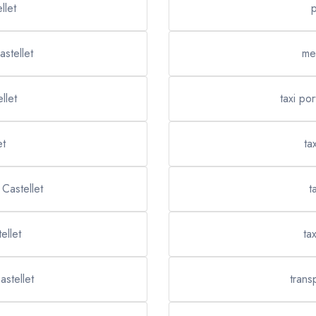
llet
p
stellet
mei
llet
taxi por
et
ta
Castellet
t
ellet
ta
astellet
trans