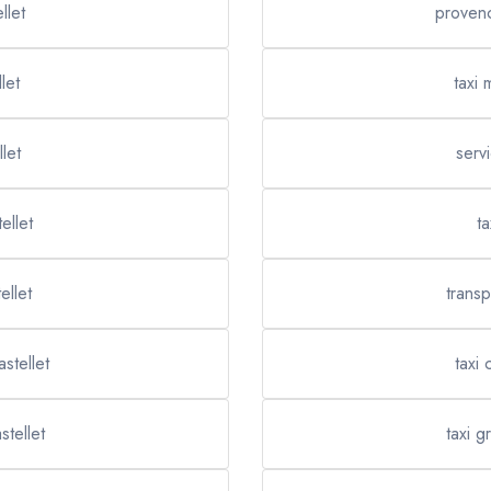
llet
provenc
let
taxi
let
serv
ellet
ta
ellet
transp
astellet
taxi 
stellet
taxi g