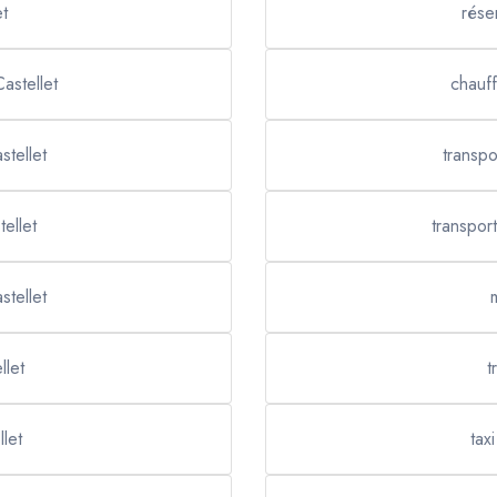
et
rése
astellet
chauff
stellet
transpo
ellet
transpor
stellet
llet
t
llet
tax