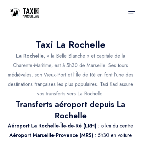
Taxi La Rochelle
Accueil
La Rochelle
, « la Belle Blanche » et capitale de la
Nos services
Nos services
Charente-Maritime, est à 5h30 de Marseille. Ses tours
médiévales, son Vieux-Port et l'Île de Ré en font l'une des
Taxis aéroport
Taxis Aéroport
destinations françaises les plus populaires. Taxi Kad assure
Trajet Gare SNCF
Réservation
vos transferts vers La Rochelle.
Transferts aéroport depuis La
Trajet Port croisière
Actualités & évènements
Rochelle
Trajet Séminaire
Contactez-nous
Aéroport La Rochelle-Île-de-Ré (LRH)
: 5 km du centre
Trajet Santé
Aéroport Marseille-Provence (MRS)
: 5h30 en voiture