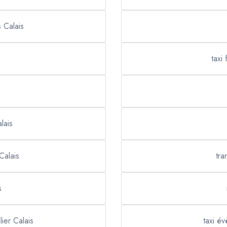
s Calais
taxi
lais
Calais
tra
s
lier Calais
taxi év