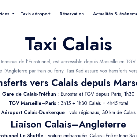
vices
Taxis aéroport
Réservation
Actualités & évènem
Taxi Calais
et terminus de l'Eurotunnel, est accessible depuis Marseille en TGV
e l'Angleterre par train ou ferry. Taxi Kad assure vos transferts ver
nsferts vers Calais depuis Marse
Gare de Calais-Fréthun
: Eurostar et TGV depuis Paris, 1h30
TGV Marseille–Paris
: 3h15 + 1h30 Calais = 4h45 total
Aéroport Calais-Dunkerque
: vols régionaux, 30 km de Calais
Liaison Calais–Angleterre
rotunnel Le Shuttle
: voiture embarquée, Calais–Folkestone 35 