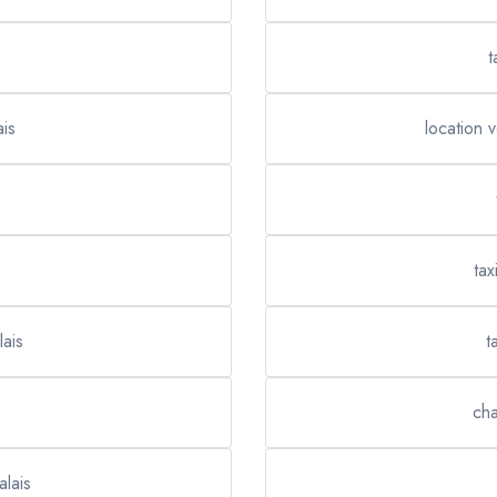
t
ais
location 
tax
lais
t
cha
alais