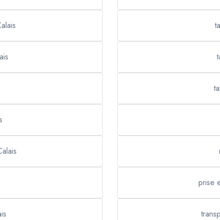
alais
t
ais
t
ta
s
Calais
prise 
is
trans