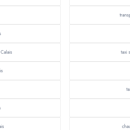
trans
s
 Calais
taxi 
is
t
s
is
chau