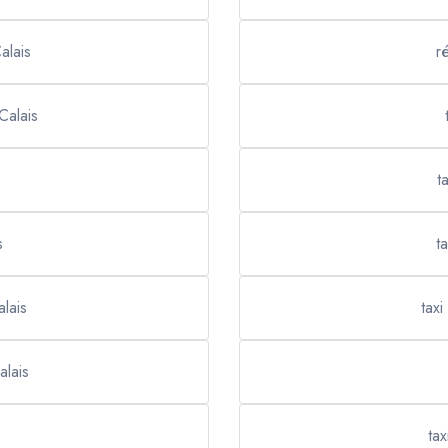
alais
r
Calais
t
s
t
lais
tax
alais
tax