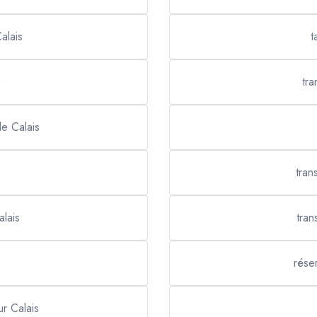
alais
t
s
tra
de Calais
tran
alais
tran
rése
ur Calais