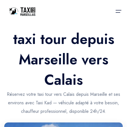
taxi tour depuis
Accueil
Marseille vers
Nos services
Nos services
Taxis aéroport
Taxis Aéroport
Calais
Trajet Gare SNCF
Réservation
Trajet Port croisière
Réservez votre taxi tour vers Calais depuis Marseille et ses
Actualités & évènements
environs avec Taxi Kad — véhicule adapté à votre besoin,
Trajet Séminaire
Contactez-nous
chauffeur professionnel, disponible 24h/24.
Trajet Santé