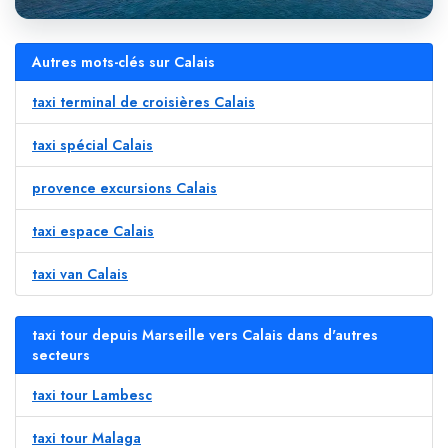
Autres mots-clés sur Calais
taxi terminal de croisières Calais
taxi spécial Calais
provence excursions Calais
taxi espace Calais
taxi van Calais
taxi tour depuis Marseille vers Calais dans d'autres
secteurs
taxi tour Lambesc
taxi tour Malaga