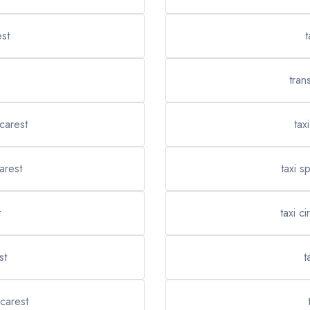
st
t
tran
carest
tax
arest
taxi s
t
taxi c
st
t
carest