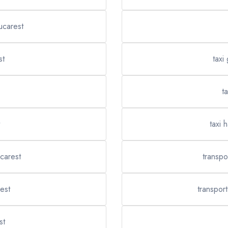
ucarest
st
taxi
t
taxi 
ucarest
transp
est
transpor
st