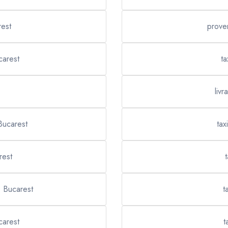
rest
prove
carest
ta
liv
Bucarest
tax
rest
t
e Bucarest
t
carest
t