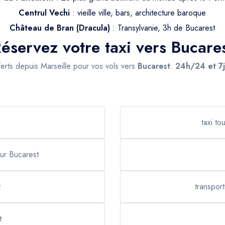
Centrul Vechi
: vieille ville, bars, architecture baroque
Château de Bran (Dracula)
: Transylvanie, 3h de Bucarest
éservez votre taxi vers Bucare
ferts depuis Marseille pour vos vols vers
Bucarest
.
24h/24 et 7
taxi to
eur Bucarest
t
transpor
t