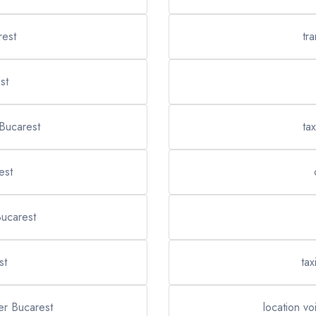
rest
tr
st
 Bucarest
ta
est
Bucarest
st
tax
ier Bucarest
location vo