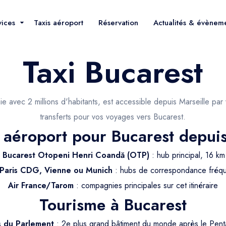
vices
Taxis aéroport
Réservation
Actualités & évènem
Taxi Bucarest
ie avec 2 millions d'habitants, est accessible depuis Marseille pa
transferts pour vos voyages vers Bucarest.
s aéroport pour Bucarest depuis
 Bucarest Otopeni Henri Coandă (OTP)
: hub principal, 16 km
 Paris CDG, Vienne ou Munich
: hubs de correspondance fréqu
Air France/Tarom
: compagnies principales sur cet itinéraire
Tourisme à Bucarest
s du Parlement
: 2e plus grand bâtiment du monde après le Pen