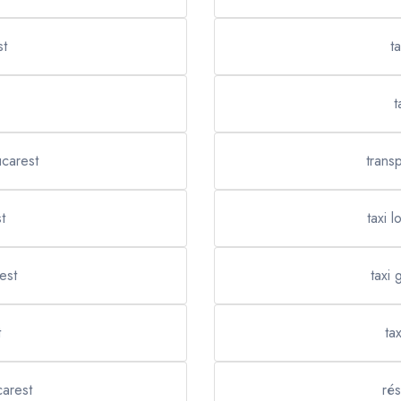
st
t
t
ucarest
trans
t
taxi 
est
taxi 
t
ta
carest
rés