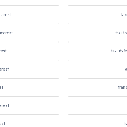
carest
tax
ucarest
taxi 
rest
taxi évè
arest
a
st
tran
arest
est
t