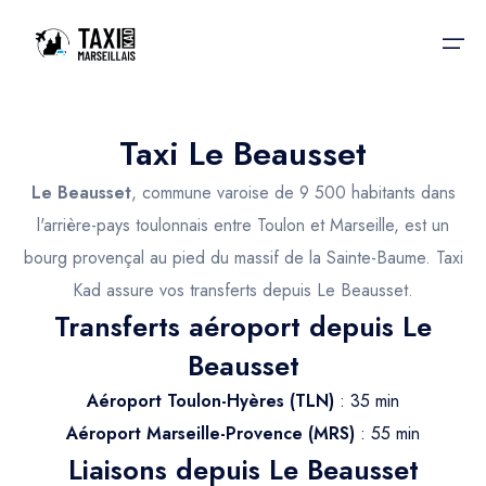
Taxi Le Beausset
Accueil
Le Beausset
, commune varoise de 9 500 habitants dans
Nos services
Nos services
l'arrière-pays toulonnais entre Toulon et Marseille, est un
bourg provençal au pied du massif de la Sainte-Baume. Taxi
Taxis aéroport
Taxis Aéroport
Kad assure vos transferts depuis Le Beausset.
Trajet Gare SNCF
Réservation
Transferts aéroport depuis Le
Trajet Port croisière
Beausset
Actualités & évènements
Trajet Séminaire
Aéroport Toulon-Hyères (TLN)
: 35 min
Contactez-nous
Aéroport Marseille-Provence (MRS)
: 55 min
Trajet Santé
Liaisons depuis Le Beausset