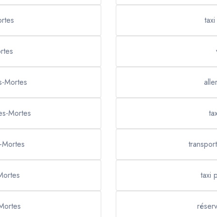
ortes
tax
ortes
s-Mortes
alle
ues-Mortes
ta
s-Mortes
transpor
-Mortes
taxi
Mortes
réserv