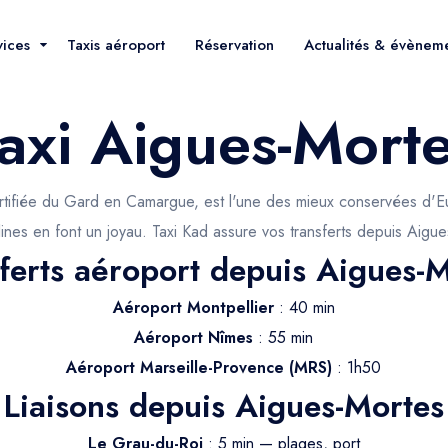
vices
Taxis aéroport
Réservation
Actualités & évènem
axi Aigues-Mort
ortifiée du Gard en Camargue, est l'une des mieux conservées d'E
lines en font un joyau. Taxi Kad assure vos transferts depuis Aigu
ferts aéroport depuis Aigues-
Aéroport Montpellier
: 40 min
Aéroport Nîmes
: 55 min
Aéroport Marseille-Provence (MRS)
: 1h50
Liaisons depuis Aigues-Mortes
Le Grau-du-Roi
: 5 min — plages, port