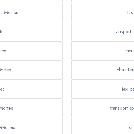
es-Mortes
tax
tes
transport
tes
taxi
Mortes
chauffeu
tes
taxi c
Mortes
transport s
s-Mortes
ci