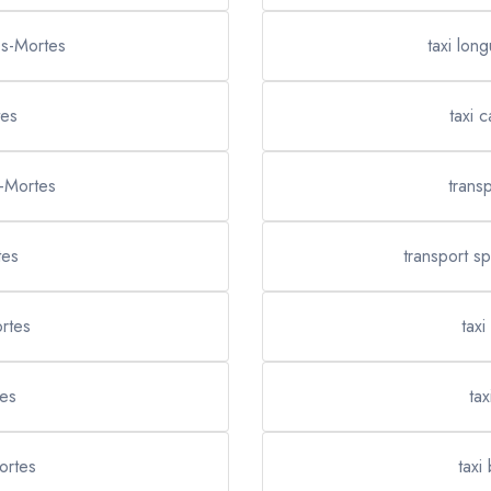
es-Mortes
taxi lon
tes
taxi 
s-Mortes
trans
tes
transport s
ortes
taxi
tes
ta
ortes
taxi