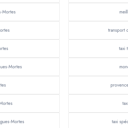
es-Mortes
meil
ortes
transport
ortes
taxi
igues-Mortes
mon
rtes
provence
-Mortes
tax
igues-Mortes
taxi spé