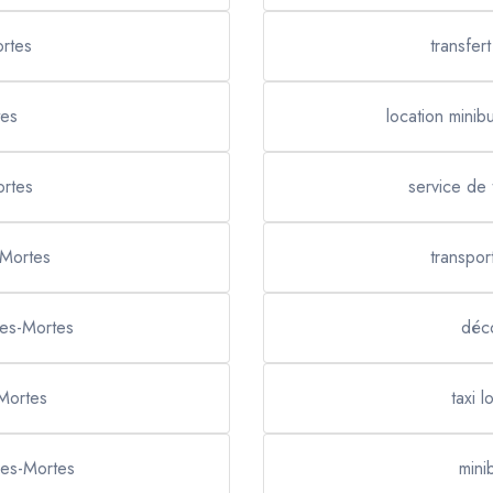
ortes
transfer
tes
location mini
ortes
service de 
-Mortes
transpor
ues-Mortes
déc
Mortes
taxi 
ues-Mortes
mini