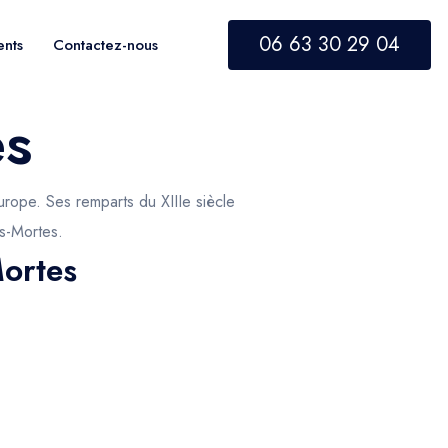
06 63 30 29 04
ents
Contactez-nous
es
urope. Ses remparts du XIIIe siècle
es-Mortes.
Mortes