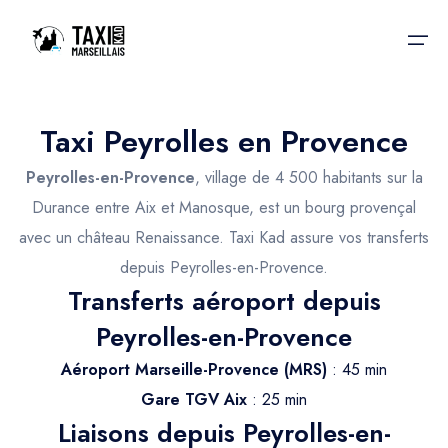
Taxi Peyrolles en Provence
Accueil
Peyrolles-en-Provence
, village de 4 500 habitants sur la
Nos services
Nos services
Durance entre Aix et Manosque, est un bourg provençal
avec un château Renaissance. Taxi Kad assure vos transferts
Taxis aéroport
Taxis Aéroport
depuis Peyrolles-en-Provence.
Trajet Gare SNCF
Réservation
Transferts aéroport depuis
Trajet Port croisière
Peyrolles-en-Provence
Actualités & évènements
Trajet Séminaire
Aéroport Marseille-Provence (MRS)
: 45 min
Contactez-nous
Gare TGV Aix
: 25 min
Trajet Santé
Liaisons depuis Peyrolles-en-