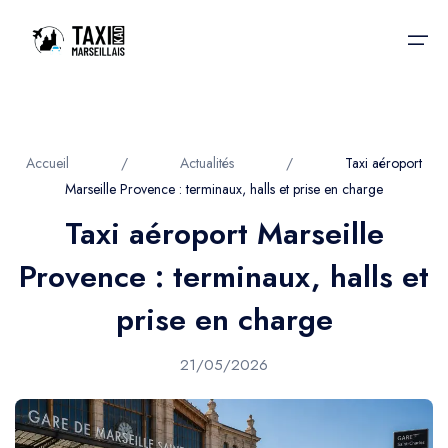
Accueil
Accueil
/
Actualités
/
Taxi aéroport
Marseille Provence : terminaux, halls et prise en charge
Nos services
Nos services
Taxi aéroport Marseille
Taxis aéroport
Taxis Aéroport
Provence : terminaux, halls et
Trajet Gare SNCF
Réservation
prise en charge
Trajet Port croisière
Actualités & évènements
21/05/2026
Trajet Séminaire
Contactez-nous
Trajet Santé