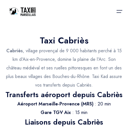
Taxi Cabriès
Accueil
Cabriès
, village provençal de 9 000 habitants perché à 15
Nos services
Nos services
km d'Aix-en-Provence, domine la plaine de l'Arc. Son
château médiéval et ses ruelles pittoresques en font un des
Taxis aéroport
Taxis Aéroport
plus beaux villages des Bouches-du-Rhône. Taxi Kad assure
Trajet Gare SNCF
Réservation
vos transferts depuis Cabriès.
Transferts aéroport depuis Cabriès
Trajet Port croisière
Actualités & évènements
Aéroport Marseille-Provence (MRS)
: 20 min
Trajet Séminaire
Contactez-nous
Gare TGV Aix
: 15 min
Trajet Santé
Liaisons depuis Cabriès