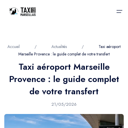
Accueil
Accueil
/
Actualités
/
Taxi aéroport
Marseille Provence : le guide complet de votre transfert
Nos services
Nos services
Taxi aéroport Marseille
Taxis aéroport
Taxis Aéroport
Provence : le guide complet
Trajet Gare SNCF
Réservation
de votre transfert
Trajet Port croisière
Actualités & évènements
21/05/2026
Trajet Séminaire
Contactez-nous
Trajet Santé