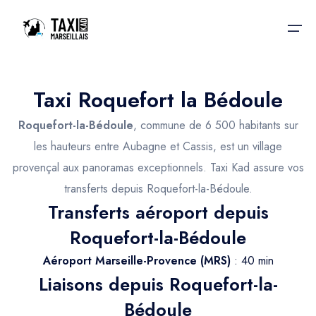
Taxi Roquefort la Bédoule
Accueil
Roquefort-la-Bédoule
, commune de 6 500 habitants sur
Nos services
Nos services
les hauteurs entre Aubagne et Cassis, est un village
provençal aux panoramas exceptionnels. Taxi Kad assure vos
Taxis aéroport
Taxis Aéroport
transferts depuis Roquefort-la-Bédoule.
Trajet Gare SNCF
Réservation
Transferts aéroport depuis
Trajet Port croisière
Roquefort-la-Bédoule
Actualités & évènements
Trajet Séminaire
Aéroport Marseille-Provence (MRS)
: 40 min
Contactez-nous
Liaisons depuis Roquefort-la-
Trajet Santé
Bédoule