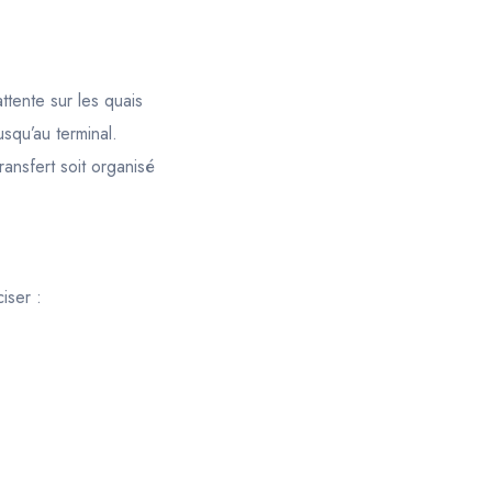
ttente sur les quais
squ’au terminal.
ransfert soit organisé
iser :