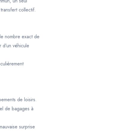
ommun, un seul
ansfert collectif.
t le nombre exact de
r d’un véhicule
iculièrement
ements de loisirs.
réel de bagages à
 mauvaise surprise