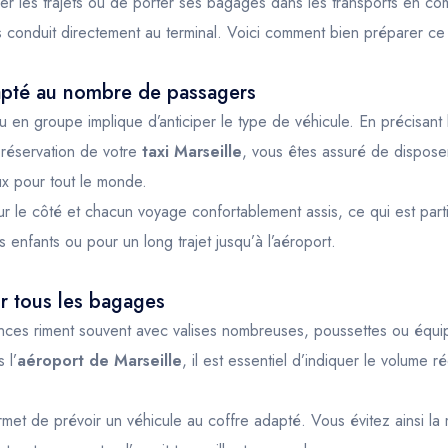
lier les trajets ou de porter ses bagages dans les transports en c
 conduit directement au terminal. Voici comment bien préparer ce tr
apté au nombre de passagers
u en groupe implique d’anticiper le type de véhicule. En précisan
 réservation de votre
taxi Marseille
, vous êtes assuré de dispose
x pour tout le monde.
r le côté et chacun voyage confortablement assis, ce qui est part
 enfants ou pour un long trajet jusqu’à l’aéroport.
r tous les bagages
ces riment souvent avec valises nombreuses, poussettes ou équip
 l’
aéroport de Marseille
, il est essentiel d’indiquer le volume 
rmet de prévoir un véhicule au coffre adapté. Vous évitez ainsi la