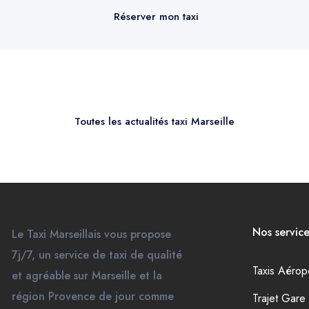
Réserver mon taxi
Toutes les actualités taxi Marseille
Nos service
Le Taxi Marseillais vous propose
7j/7, un service de taxi de qualité
Taxis Aérop
et agréable sur Marseille et la
région Provence de jour comme
Trajet Gar