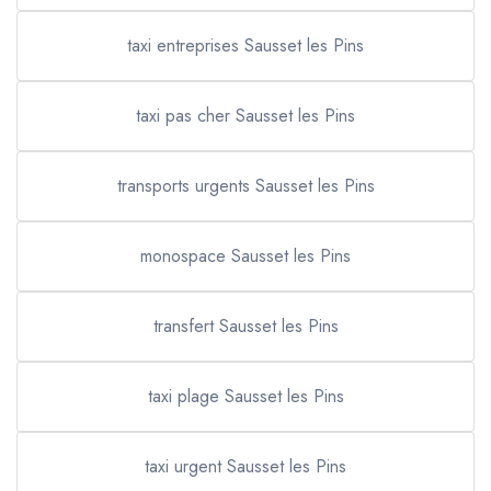
taxi entreprises Sausset les Pins
taxi pas cher Sausset les Pins
transports urgents Sausset les Pins
monospace Sausset les Pins
transfert Sausset les Pins
taxi plage Sausset les Pins
taxi urgent Sausset les Pins