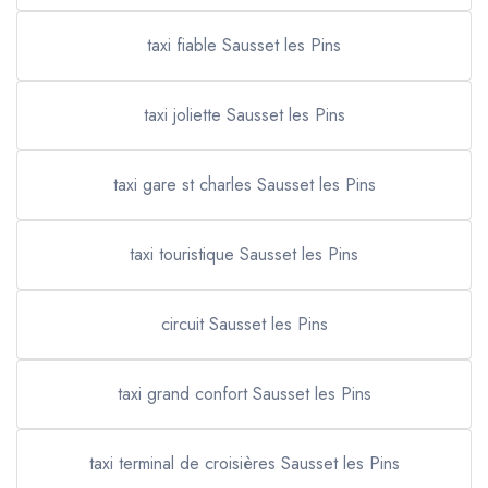
taxi fiable Sausset les Pins
taxi joliette Sausset les Pins
taxi gare st charles Sausset les Pins
taxi touristique Sausset les Pins
circuit Sausset les Pins
taxi grand confort Sausset les Pins
taxi terminal de croisières Sausset les Pins