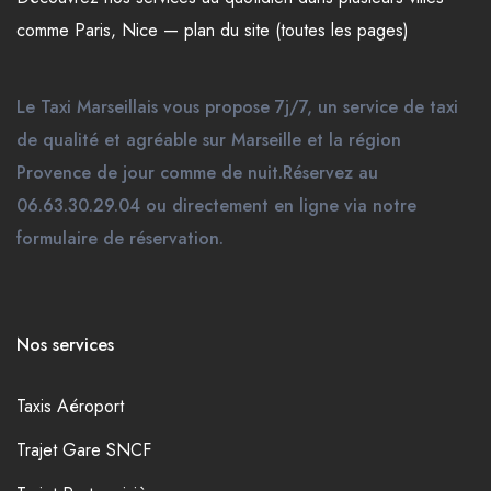
comme
Paris
,
Nice
—
plan du site (toutes les pages)
Le Taxi Marseillais vous propose 7j/7, un service de taxi
de qualité et agréable sur Marseille et la région
Provence de jour comme de nuit.Réservez au
06.63.30.29.04 ou directement en ligne via notre
formulaire de réservation.
Nos services
Taxis Aéroport
Trajet Gare SNCF