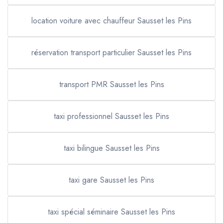
location voiture avec chauffeur Sausset les Pins
réservation transport particulier Sausset les Pins
transport PMR Sausset les Pins
taxi professionnel Sausset les Pins
taxi bilingue Sausset les Pins
taxi gare Sausset les Pins
taxi spécial séminaire Sausset les Pins