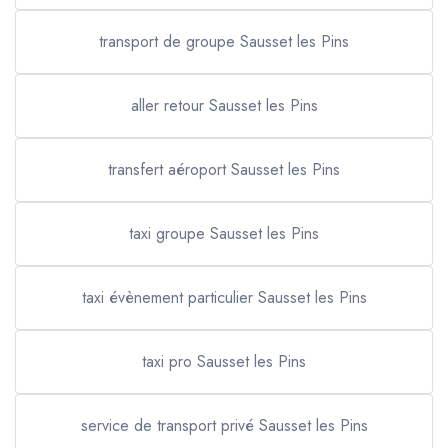
transport de groupe Sausset les Pins
aller retour Sausset les Pins
transfert aéroport Sausset les Pins
taxi groupe Sausset les Pins
taxi évènement particulier Sausset les Pins
taxi pro Sausset les Pins
service de transport privé Sausset les Pins