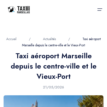
Accueil
Accueil
/
Actualités
/
Taxi aéroport
Marseille depuis le centre-ville et le Vieux-Port
Nos services
Nos services
Taxi aéroport Marseille
Taxis aéroport
Taxis Aéroport
depuis le centre-ville et le
Trajet Gare SNCF
Réservation
Vieux-Port
Trajet Port croisière
Actualités & évènements
21/05/2026
Trajet Séminaire
Contactez-nous
Trajet Santé