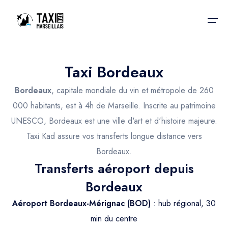
Taxi Bordeaux
Accueil
Bordeaux
, capitale mondiale du vin et métropole de 260
Nos services
Nos services
000 habitants, est à 4h de Marseille. Inscrite au patrimoine
UNESCO, Bordeaux est une ville d'art et d'histoire majeure.
Taxis aéroport
Taxis Aéroport
Taxi Kad assure vos transferts longue distance vers
Trajet Gare SNCF
Réservation
Bordeaux.
Transferts aéroport depuis
Trajet Port croisière
Actualités & évènements
Bordeaux
Trajet Séminaire
Contactez-nous
Aéroport Bordeaux-Mérignac (BOD)
: hub régional, 30
Trajet Santé
min du centre