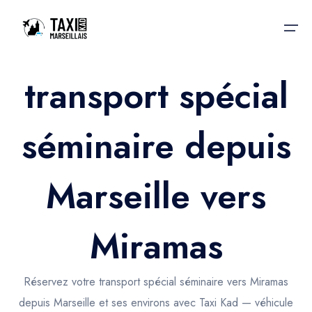
transport spécial
Accueil
séminaire depuis
Nos services
Nos services
Taxis aéroport
Taxis Aéroport
Marseille vers
Trajet Gare SNCF
Réservation
Trajet Port croisière
Miramas
Actualités & évènements
Trajet Séminaire
Contactez-nous
Réservez votre transport spécial séminaire vers Miramas
Trajet Santé
depuis Marseille et ses environs avec Taxi Kad — véhicule