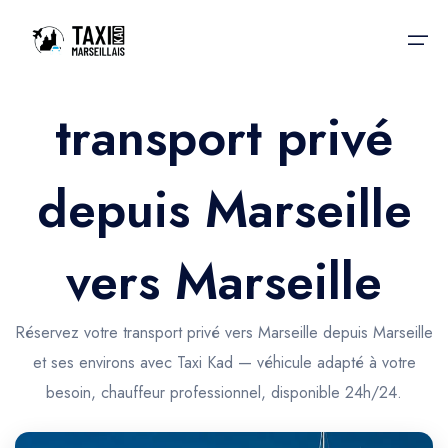
transport privé
Accueil
depuis Marseille
Nos services
Nos services
Taxis aéroport
Taxis Aéroport
vers Marseille
Trajet Gare SNCF
Réservation
Trajet Port croisière
Réservez votre transport privé vers Marseille depuis Marseille
Actualités & évènements
et ses environs avec Taxi Kad — véhicule adapté à votre
Trajet Séminaire
Contactez-nous
besoin, chauffeur professionnel, disponible 24h/24.
Trajet Santé