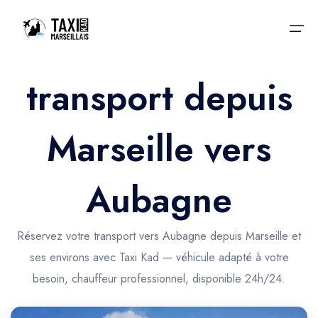
transport depuis
Accueil
Marseille vers
Nos services
Nos services
Taxis aéroport
Taxis Aéroport
Aubagne
Trajet Gare SNCF
Réservation
Trajet Port croisière
Réservez votre transport vers Aubagne depuis Marseille et
Actualités & évènements
ses environs avec Taxi Kad — véhicule adapté à votre
Trajet Séminaire
Contactez-nous
besoin, chauffeur professionnel, disponible 24h/24.
Trajet Santé