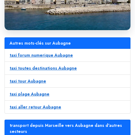
Autres mots-clés sur Aubagne
taxi forum numerique Aubagne
taxi toutes destinations Aubagne
taxi tour Aubagne
taxi plage Aubagne
taxi aller retour Aubagne
transport depuis Marseille vers Aubagne dans d'autres
secteurs