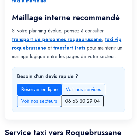
taxi à marseille
.
Maillage interne recommandé
Si votre planning évolue, pensez à consulter
transport de personnes roquebrussane
,
taxi vip
roquebrussane
et
transfert trets
pour maintenir un
maillage logique entre les pages de votre secteur.
Besoin d'un devis rapide ?
Réserver en ligne
Voir nos services
Voir nos secteurs
06 63 30 29 04
Service taxi vers Roquebrussane