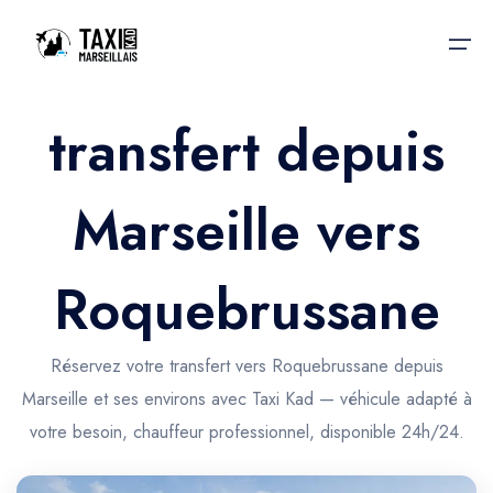
transfert depuis
Accueil
Marseille vers
Nos services
Nos services
Taxis aéroport
Taxis Aéroport
Roquebrussane
Trajet Gare SNCF
Réservation
Trajet Port croisière
Réservez votre transfert vers Roquebrussane depuis
Actualités & évènements
Marseille et ses environs avec Taxi Kad — véhicule adapté à
Trajet Séminaire
Contactez-nous
votre besoin, chauffeur professionnel, disponible 24h/24.
Trajet Santé