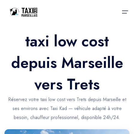
taxi low cost
Accueil
depuis Marseille
Nos services
Nos services
Taxis aéroport
Taxis Aéroport
vers Trets
Trajet Gare SNCF
Réservation
Trajet Port croisière
Réservez votre taxi low cost vers Trets depuis Marseille et
Actualités & évènements
ses environs avec Taxi Kad — véhicule adapté à votre
Trajet Séminaire
Contactez-nous
besoin, chauffeur professionnel, disponible 24h/24.
Trajet Santé