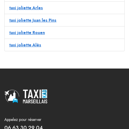
taxi joliette Arles
taxi joliette Juan les Pins
taxi joliette Rouen
taxi joliette Alès
Appelez pour réserver
06 63 30 29 04