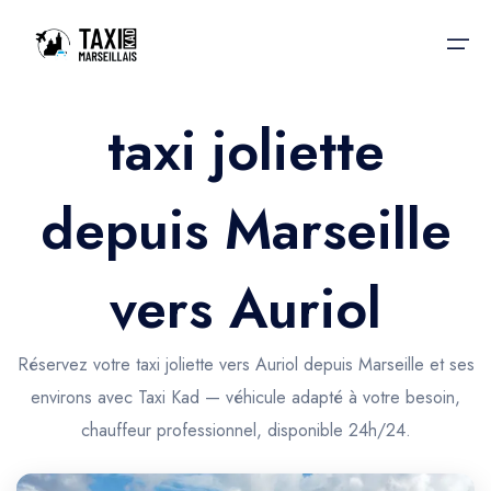
taxi joliette
Accueil
depuis Marseille
Nos services
Nos services
Taxis aéroport
Taxis Aéroport
vers Auriol
Trajet Gare SNCF
Réservation
Trajet Port croisière
Réservez votre taxi joliette vers Auriol depuis Marseille et ses
Actualités & évènements
environs avec Taxi Kad — véhicule adapté à votre besoin,
Trajet Séminaire
Contactez-nous
chauffeur professionnel, disponible 24h/24.
Trajet Santé