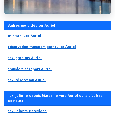
Autres mots-clés sur Auriol
minivan luxe Auriol
réservation transport particulier Auriol
taxi gare tgv Auriol
transfert aéroport Auriol
taxi réservaion Auriol
taxi joliette depuis Marseille vers Auriol dans d'autres
secteurs
taxi joliette Barcelone