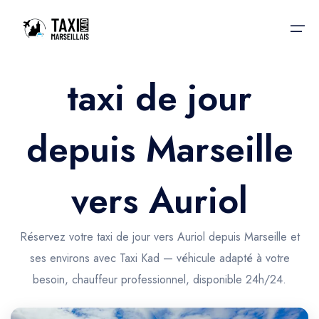
taxi de jour
Accueil
depuis Marseille
Nos services
Nos services
Taxis aéroport
Taxis Aéroport
vers Auriol
Trajet Gare SNCF
Réservation
Trajet Port croisière
Réservez votre taxi de jour vers Auriol depuis Marseille et
Actualités & évènements
ses environs avec Taxi Kad — véhicule adapté à votre
Trajet Séminaire
Contactez-nous
besoin, chauffeur professionnel, disponible 24h/24.
Trajet Santé