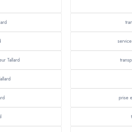
lard
tra
d
service
eur Tallard
transp
allard
ard
prise 
d