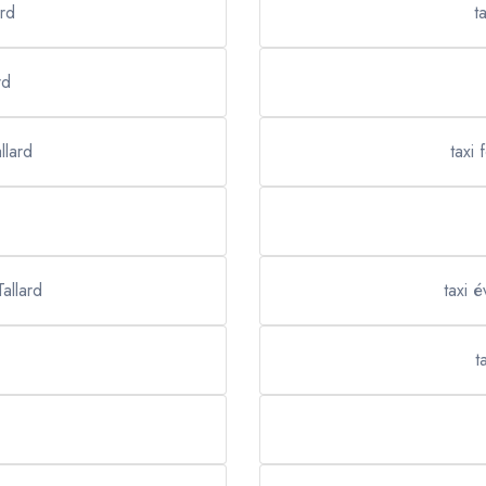
ard
t
rd
llard
taxi
Tallard
taxi 
t