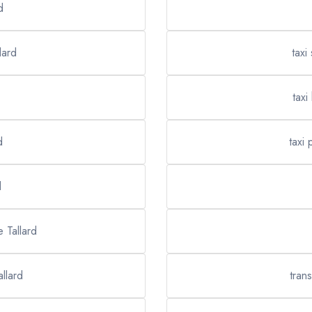
d
lard
taxi
taxi
d
taxi 
d
e Tallard
llard
tran