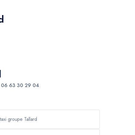
d
d
e
06 63 30 29 04
.
taxi groupe Tallard