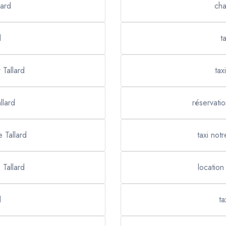
lard
cha
d
t
 Tallard
tax
llard
réservatio
e Tallard
taxi not
 Tallard
location
d
ta