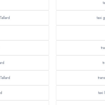
t
Tallard
taxi 
d
tr
ard
t
Tallard
tran
rd
taxi