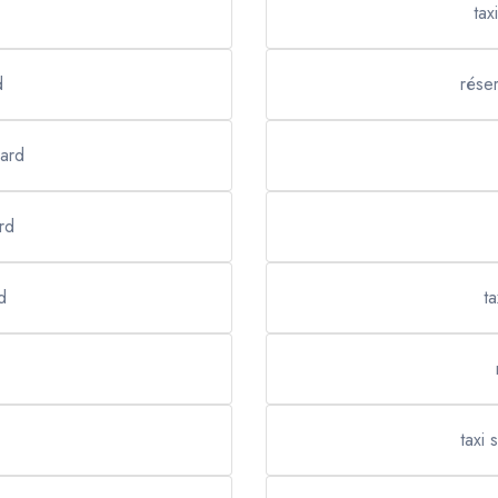
tax
d
réser
lard
ard
d
ta
taxi 