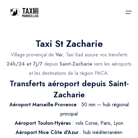
Taxi St Zacharie
Accueil
Village provençal de
Var
, Taxi Kad assure vos transferts
Nos services
Nos services
24h/24 et 7j/7
depuis
Saint-Zacharie
vers les aéroports
et les destinations de la région PACA.
Taxis aéroport
Taxis Aéroport
Transferts aéroport depuis Saint-
Trajet Gare SNCF
Réservation
Zacharie
Trajet Port croisière
Aéroport Marseille-Provence
: 50 min — hub régional
Actualités & évènements
Trajet Séminaire
principal
Contactez-nous
Aéroport Toulon-Hyères
: vols Corse, Paris, Lyon
Trajet Santé
Aéroport Nice Côte d'Azur
: hub méditerranéen