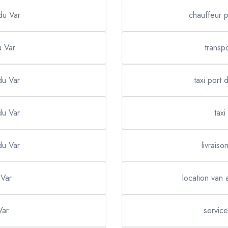
 du Var
chauffeur p
u Var
transp
 du Var
taxi port 
 du Var
taxi
 du Var
livraiso
 Var
location van 
Var
service