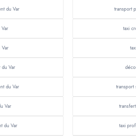
ent du Var
transport 
u Var
taxi c
u Var
tax
t du Var
décou
ent du Var
transport
du Var
transfer
nt du Var
taxi pro