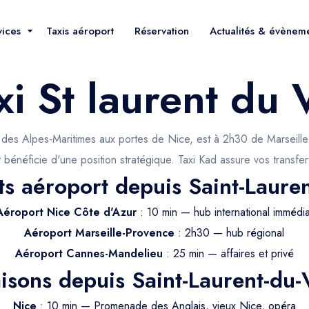
vices
Taxis aéroport
Réservation
Actualités & évènem
xi St laurent du 
es Alpes-Maritimes aux portes de Nice, est à 2h30 de Marseille. 
énéficie d'une position stratégique. Taxi Kad assure vos transfer
ts aéroport depuis Saint-Laure
Aéroport Nice Côte d'Azur
: 10 min — hub international immédia
Aéroport Marseille-Provence
: 2h30 — hub régional
Aéroport Cannes-Mandelieu
: 25 min — affaires et privé
aisons depuis Saint-Laurent-du-
Nice
: 10 min — Promenade des Anglais, vieux Nice, opéra