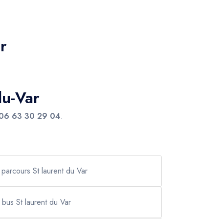
r
du-Var
06 63 30 29 04
.
s parcours St laurent du Var
i bus St laurent du Var