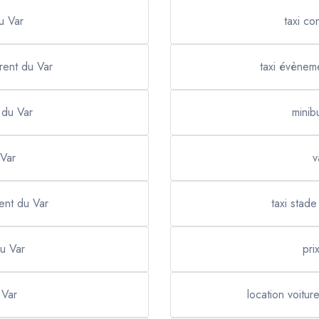
du Var
taxi co
urent du Var
taxi évèneme
t du Var
minib
 Var
v
ent du Var
taxi stad
du Var
pri
 Var
location voitur