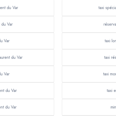
rent du Var
taxi spéci
t du Var
réserva
du Var
taxi lo
laurent du Var
taxi ré
du Var
taxi mo
rent du Var
taxi 
ent du Var
min