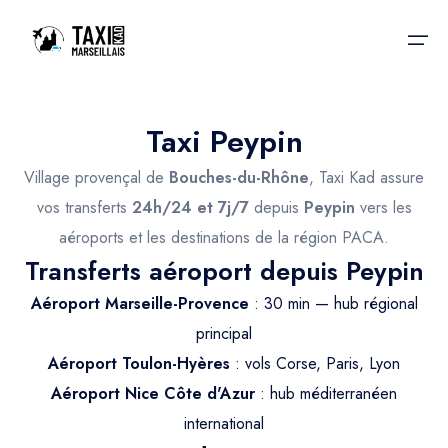
Taxi Peypin
Accueil
Village provençal de
Bouches-du-Rhône
, Taxi Kad assure
Nos services
Nos services
vos transferts
24h/24 et 7j/7
depuis
Peypin
vers les
aéroports et les destinations de la région PACA.
Taxis aéroport
Taxis Aéroport
Transferts aéroport depuis Peypin
Trajet Gare SNCF
Réservation
Aéroport Marseille-Provence
: 30 min — hub régional
Trajet Port croisière
principal
Actualités & évènements
Aéroport Toulon-Hyères
: vols Corse, Paris, Lyon
Trajet Séminaire
Contactez-nous
Aéroport Nice Côte d'Azur
: hub méditerranéen
Trajet Santé
international