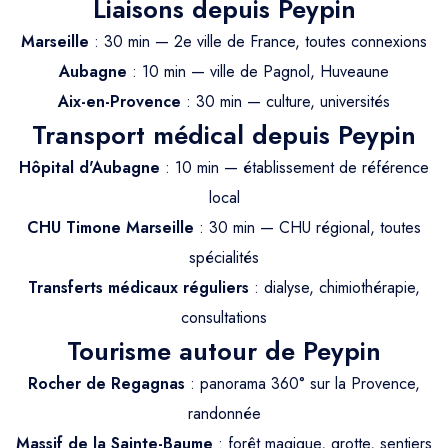
Trajet Longue Distance
Liaisons depuis Peypin
Marseille
: 30 min — 2e ville de France, toutes connexions
Aubagne
: 10 min — ville de Pagnol, Huveaune
Aix-en-Provence
: 30 min — culture, universités
Transport médical depuis Peypin
Hôpital d'Aubagne
: 10 min — établissement de référence
local
CHU Timone Marseille
: 30 min — CHU régional, toutes
spécialités
Transferts médicaux réguliers
: dialyse, chimiothérapie,
consultations
Tourisme autour de Peypin
Rocher de Regagnas
: panorama 360° sur la Provence,
randonnée
Massif de la Sainte-Baume
: forêt magique, grotte, sentiers