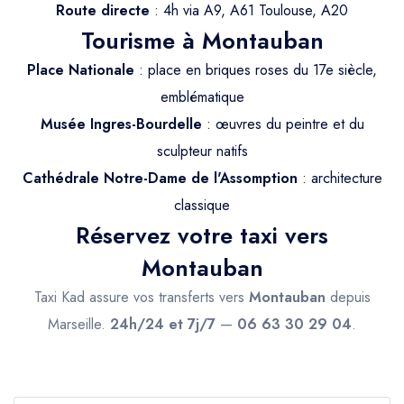
Trajet Longue Distance
Route directe
: 4h via A9, A61 Toulouse, A20
Tourisme à Montauban
Place Nationale
: place en briques roses du 17e siècle,
emblématique
Musée Ingres-Bourdelle
: œuvres du peintre et du
sculpteur natifs
Cathédrale Notre-Dame de l'Assomption
: architecture
classique
Réservez votre taxi vers
Montauban
Taxi Kad assure vos transferts vers
Montauban
depuis
Marseille.
24h/24 et 7j/7
—
06 63 30 29 04
.