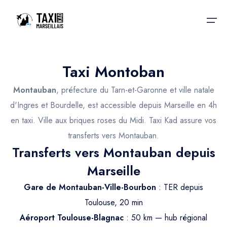
Taxi Montoban
Accueil
Montauban
, préfecture du Tarn-et-Garonne et ville natale
Nos services
Nos services
d'Ingres et Bourdelle, est accessible depuis Marseille en 4h
en taxi. Ville aux briques roses du Midi. Taxi Kad assure vos
Taxis aéroport
Taxis Aéroport
transferts vers Montauban.
Trajet Gare SNCF
Réservation
Transferts vers Montauban depuis
Trajet Port croisière
Marseille
Actualités & évènements
Trajet Séminaire
Gare de Montauban-Ville-Bourbon
: TER depuis
Contactez-nous
Toulouse, 20 min
Trajet Santé
Aéroport Toulouse-Blagnac
: 50 km — hub régional