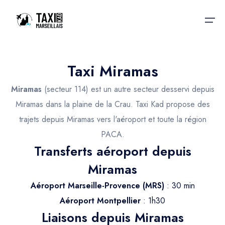
Taxi Miramas
Accueil
Miramas
(secteur 114) est un autre secteur desservi depuis
Nos services
Nos services
Miramas dans la plaine de la Crau. Taxi Kad propose des
trajets depuis Miramas vers l'aéroport et toute la région
Taxis aéroport
Taxis Aéroport
PACA.
Trajet Gare SNCF
Réservation
Transferts aéroport depuis
Trajet Port croisière
Miramas
Actualités & évènements
Trajet Séminaire
Aéroport Marseille-Provence (MRS)
: 30 min
Contactez-nous
Aéroport Montpellier
: 1h30
Trajet Santé
Liaisons depuis Miramas