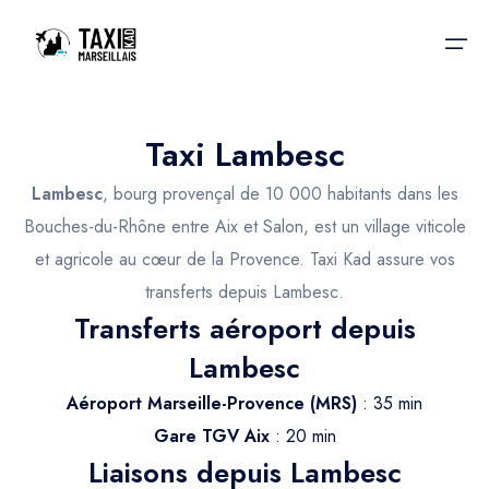
Taxi Lambesc
Accueil
Lambesc
, bourg provençal de 10 000 habitants dans les
Nos services
Nos services
Bouches-du-Rhône entre Aix et Salon, est un village viticole
et agricole au cœur de la Provence. Taxi Kad assure vos
Taxis aéroport
Taxis Aéroport
transferts depuis Lambesc.
Trajet Gare SNCF
Réservation
Transferts aéroport depuis
Trajet Port croisière
Lambesc
Actualités & évènements
Trajet Séminaire
Aéroport Marseille-Provence (MRS)
: 35 min
Contactez-nous
Gare TGV Aix
: 20 min
Trajet Santé
Liaisons depuis Lambesc