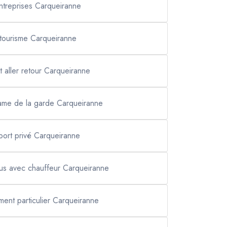
entreprises Carqueiranne
 tourisme Carqueiranne
t aller retour Carqueiranne
dame de la garde Carqueiranne
port privé Carqueiranne
bus avec chauffeur Carqueiranne
ment particulier Carqueiranne