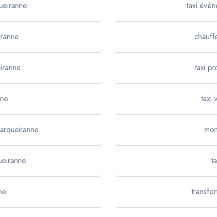
ueiranne
taxi évè
iranne
chauff
eiranne
taxi p
nne
taxi
Carqueiranne
mon
ueiranne
t
ne
transfer