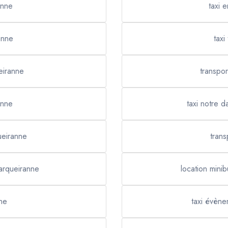
anne
taxi 
anne
taxi
eiranne
transpor
anne
taxi notre 
ueiranne
trans
Carqueiranne
location mini
ne
taxi évène