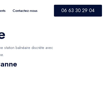
06 63 30 29 04
ents
Contactez-nous
e
e station balnéaire discrète avec
ne.
ranne