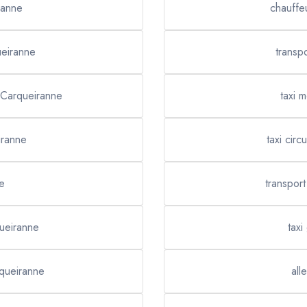
ranne
chauffe
ueiranne
transp
r Carqueiranne
taxi 
iranne
taxi cir
e
transpor
ueiranne
taxi
rqueiranne
all