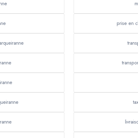
anne
m
nne
prise en 
Carqueiranne
tran
iranne
transpo
iranne
queiranne
ta
iranne
livrai