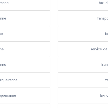
iranne
taxi 
anne
transp
ne
t
nne
service de
anne
tran
arqueiranne
tr
rqueiranne
taxi