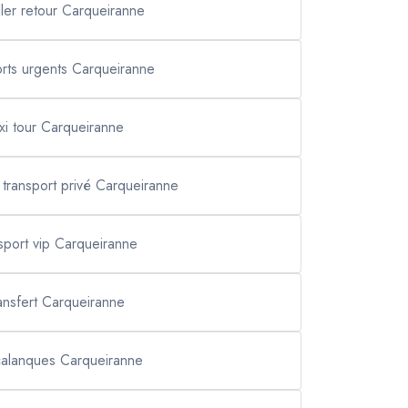
aller retour Carqueiranne
orts urgents Carqueiranne
axi tour Carqueiranne
 transport privé Carqueiranne
sport vip Carqueiranne
ansfert Carqueiranne
 calanques Carqueiranne