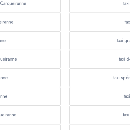
r Carqueiranne
tax
eiranne
ta
nne
taxi g
queiranne
taxi 
anne
taxi spé
anne
tax
ueiranne
tax