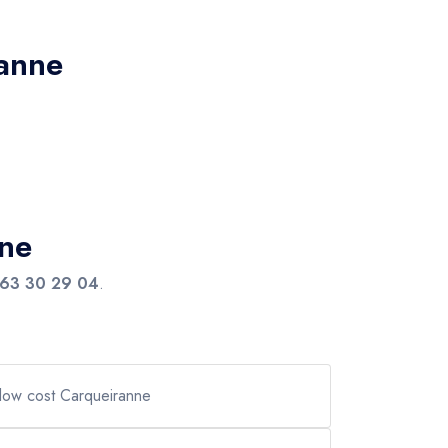
ranne
nne
63 30 29 04
.
 low cost Carqueiranne