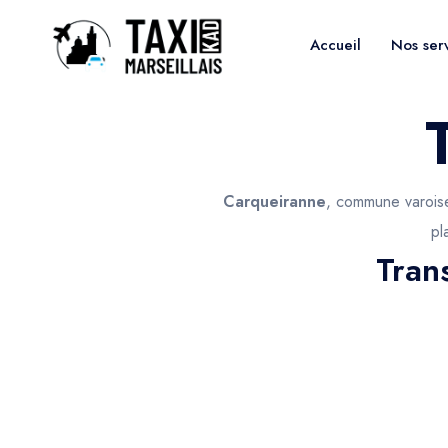
Accueil
Nos ser
Carqueiranne
, commune varoise
pl
Tran