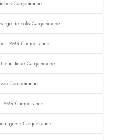
inibus Carqueiranne
charge de colis Carqueiranne
sport PMR Carqueiranne
rt touristique Carqueiranne
van Carqueiranne
xi PMR Carqueiranne
son urgente Carqueiranne