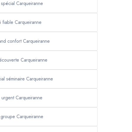
i spécial Carqueiranne
xi fiable Carqueiranne
rand confort Carqueiranne
découverte Carqueiranne
cial séminaire Carqueiranne
i urgent Carqueiranne
i groupe Carqueiranne