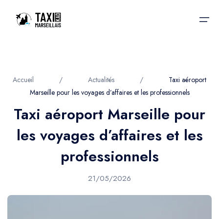
Accueil
Accueil
/
Actualités
/
Taxi aéroport
Marseille pour les voyages d’affaires et les professionnels
Nos services
Nos services
Taxi aéroport Marseille pour
Taxis aéroport
Taxis Aéroport
les voyages d’affaires et les
Trajet Gare SNCF
Réservation
professionnels
Trajet Port croisière
Actualités & évènements
21/05/2026
Trajet Séminaire
Contactez-nous
Trajet Santé