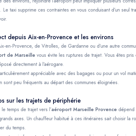
des environs, rejoindre l’aéroport peut impliquer plusieurs corr
Le taxi supprime ces contraintes en vous conduisant d’un seul trait
oir.
rect depuis Aix-en-Provence et les environs
Aix-en-Provence, de Vitrolles, de Gardanne ou d’une autre commun
ort de Marseille
vous évite les ruptures de trajet. Vous êtes pris
posé directement à l’aérogare.
 particulièrement appréciable avec des bagages ou pour un vol matin
n sont peu fréquents au départ des communes éloignées.
 sur les trajets de périphérie
 le temps de trajet vers l’
aéroport Marseille Provence
dépend d
 grands axes. Un chauffeur habitué à ces itinéraires sait choisir la ro
ner du temps.