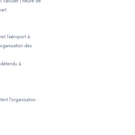
l calculer l’heure de
art.
et l’aéroport à
rganisation des
z détendu à
ent l’organisation :