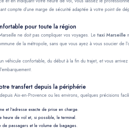
ce et en indiquant votre heure de vol, vous laissez le professionne
nant compte d’une marge de sécurité adaptée à votre point de dép
nfortable pour toute la région
Marseille ne doit pas compliquer vos voyages. Le
taxi Marseille
m
mmune de la métropole, sans que vous ayez à vous soucier de l’o
 véhicule confortable, du début à la fin du trajet, et vous arrive
r l’embarquement.
tre transfert depuis la périphérie
 depuis Aix-en-Provence ou les environs, quelques précisions facilit
e et l’adresse exacte de prise en charge.
heure de vol et, si possible, le terminal.
e de passagers et le volume de bagages.