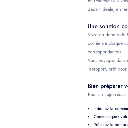
En réservant à l’avan
départ idéale, en te
Une solution co
Vivre en dehors de 
portée de chaque co
correspondances.
Vous voyagez dans un
l’aéroport, prêt pou
Bien préparer vo
Pour un trajet réussi
Indiquez la commun
Communiquez votre 
Précisez le nombr