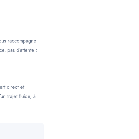
ous raccompagne
e, pas d’attente :
rt direct et
n trajet fluide, à