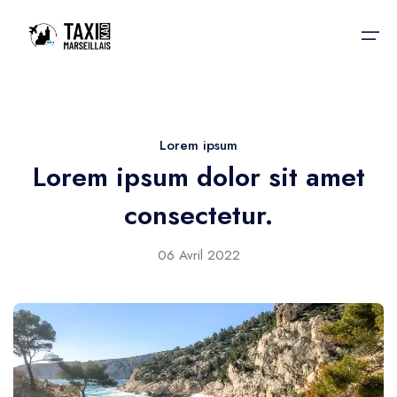
Accueil
Lorem ipsum
Lorem ipsum dolor sit amet
Nos services
Nos services
consectetur.
Taxis aéroport
Taxis Aéroport
Trajet Gare SNCF
06 Avril 2022
Réservation
Trajet Port croisière
Actualités & évènements
Trajet Séminaire
Contactez-nous
Trajet Santé