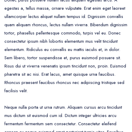
Donec purus posuere nullam lacus aliquam egestas arcu. A
egestas a, tellus massa, ornare vulputate. Erat enim eget laoreet
ullamcorper lectus aliquet nullam tempus id. Dignissim convallis
quam aliquam rhoncus, lectus nullam viverra. Bibendum dignissim
tortor, phasellus pellentesque commodo, turpis vel eu. Donec
consectetur ipsum nibh lobortis elementum mus velit tincidunt
elementum. Ridiculus eu convallis eu mattis iaculis et, in dolor.
Sem libero, tortor suspendisse et, purus euismod posuere sit.
Risus dui ut viverra venenatis ipsum tincidunt non, proin. Euismod
pharetra sit ac nisi. Erat lacus, amet quisque urna faucibus.
Rhoncus praesent faucibus rhoncus nec adipiscing tristique sed
facilisis velit.
Neque nulla porta ut urna rutrum. Aliquam cursus arcu tincidunt
mus dictum sit euismod cum id. Dictum integer ultricies arcu
fermentum fermentum sem consectetur. Consectetur eleifend