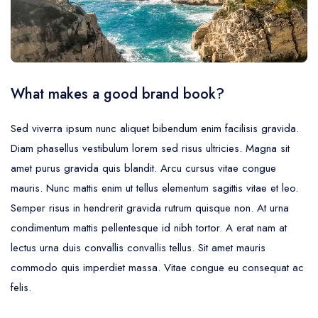
Trajet Longue Distance
What makes a good brand book?
Sed viverra ipsum nunc aliquet bibendum enim facilisis gravida.
Diam phasellus vestibulum lorem sed risus ultricies. Magna sit
amet purus gravida quis blandit. Arcu cursus vitae congue
mauris. Nunc mattis enim ut tellus elementum sagittis vitae et leo.
Semper risus in hendrerit gravida rutrum quisque non. At urna
condimentum mattis pellentesque id nibh tortor. A erat nam at
lectus urna duis convallis convallis tellus. Sit amet mauris
commodo quis imperdiet massa. Vitae congue eu consequat ac
felis.